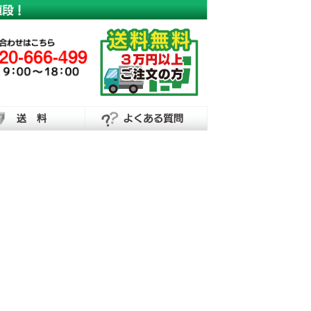
横断幕・懸垂幕の制作なら