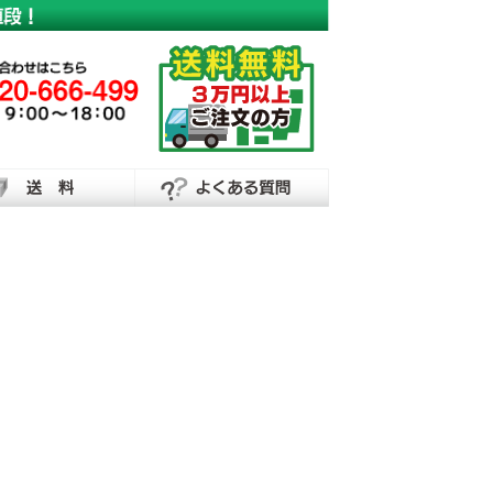
横断幕・懸垂幕の制作なら