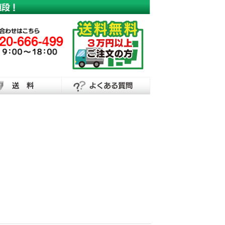
横断幕・懸垂幕の制作なら