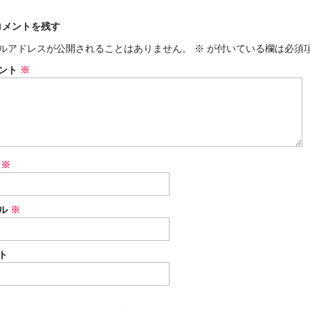
コメントを残す
ルアドレスが公開されることはありません。
※
が付いている欄は必須
ント
※
前
※
ル
※
ト