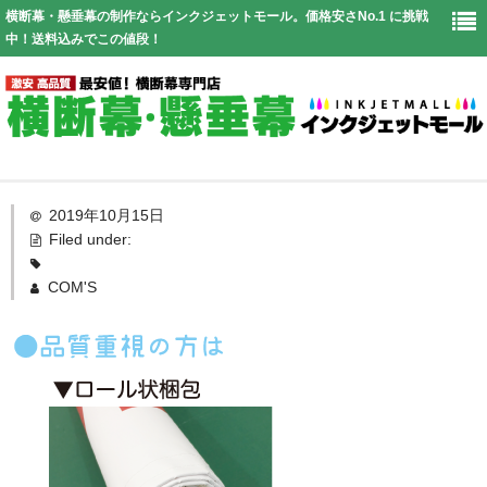
横断幕・懸垂幕の制作ならインクジェットモール。価格安さNo.1 に挑戦
中！送料込みでこの値段！
Top
2019年10月15日
Filed under:
幕仕様
COM'S
価格表
お見積り
送料
よくある質問