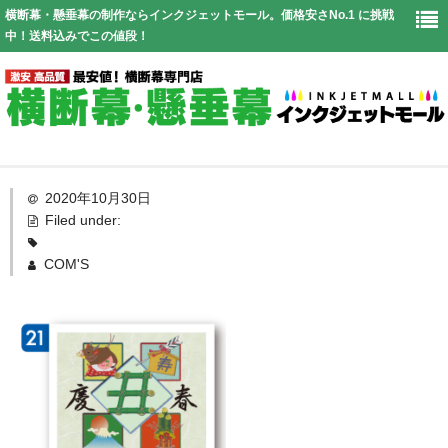
横断幕・懸垂幕の制作ならインクジェットモール。価格安さNo.1 に挑戦
中！送料込みでこの値段！
Top
2020年10月30日
Filed under:
幕仕様
COM'S
価格表
お見積り
送料
よくある質問