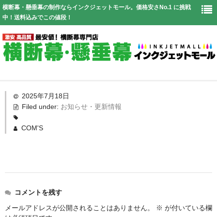
横断幕・懸垂幕の制作ならインクジェットモール。価格安さNo.1 に挑戦
中！送料込みでこの値段！
Top
2025年7月18日
Filed under:
お知らせ・更新情報
幕仕様
COM'S
価格表
お見積り
送料
コメントを残す
よくある質問
メールアドレスが公開されることはありません。
※
が付いている欄