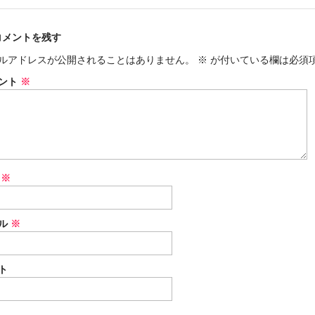
コメントを残す
ルアドレスが公開されることはありません。
※
が付いている欄は必須
ント
※
前
※
ル
※
ト