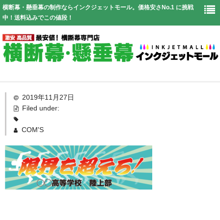
横断幕・懸垂幕の制作ならインクジェットモール。価格安さNo.1 に挑戦
中！送料込みでこの値段！
Top
2019年11月27日
Filed under:
幕仕様
COM'S
価格表
お見積り
送料
よくある質問