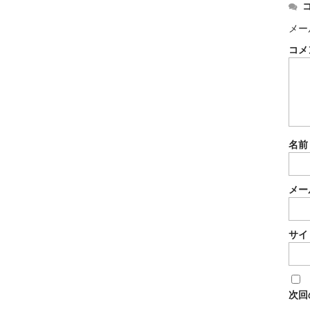
メー
コメ
名
メー
サイ
次回