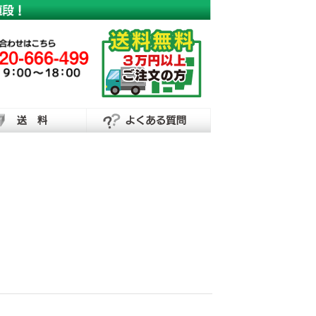
横断幕・懸垂幕の制作なら