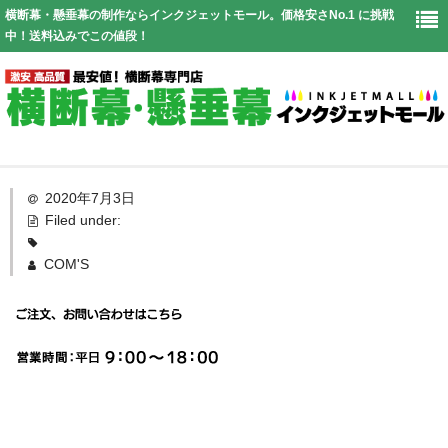
横断幕・懸垂幕の制作ならインクジェットモール。価格安さNo.1 に挑戦
中！送料込みでこの値段！
Top
2020年7月3日
Filed under:
幕仕様
COM'S
価格表
お見積り
送料
よくある質問