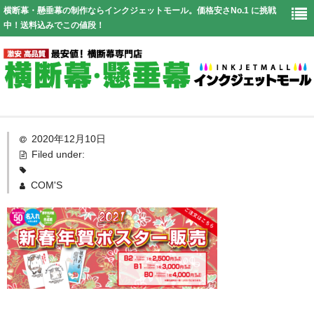
横断幕・懸垂幕の制作ならインクジェットモール。価格安さNo.1 に挑戦
中！送料込みでこの値段！
Top
2020年12月10日
Filed under:
幕仕様
COM'S
価格表
お見積り
送料
よくある質問