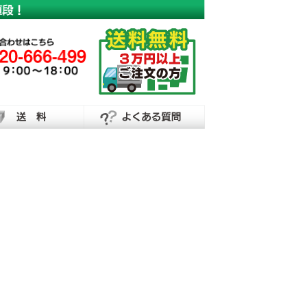
横断幕・懸垂幕の制作なら