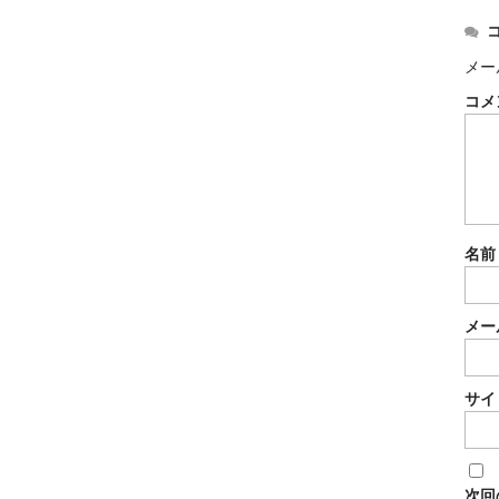
メー
コメ
名
メー
サイ
次回