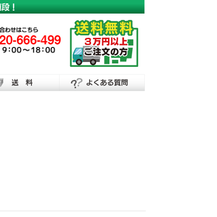
横断幕・懸垂幕の制作なら