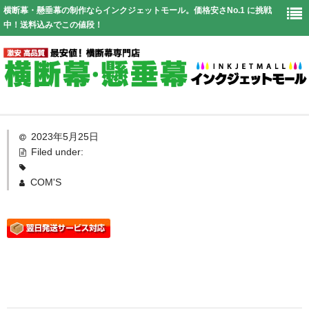
横断幕・懸垂幕の制作ならインクジェットモール。価格安さNo.1 に挑戦
中！送料込みでこの値段！
Top
2023年5月25日
Filed under:
幕仕様
COM'S
価格表
お見積り
送料
よくある質問